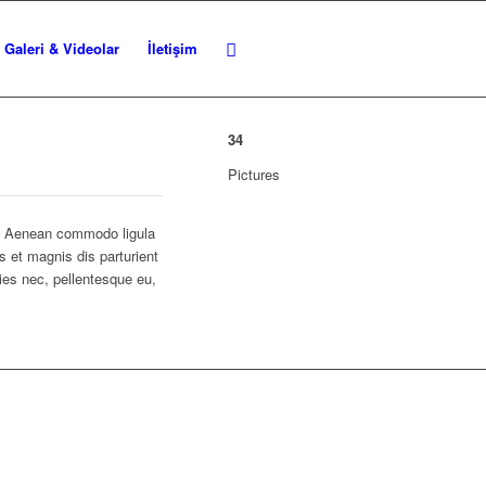
Galeri & Videolar
İletişim
34
Pictures
t. Aenean commodo ligula
 et magnis dis parturient
ies nec, pellentesque eu,