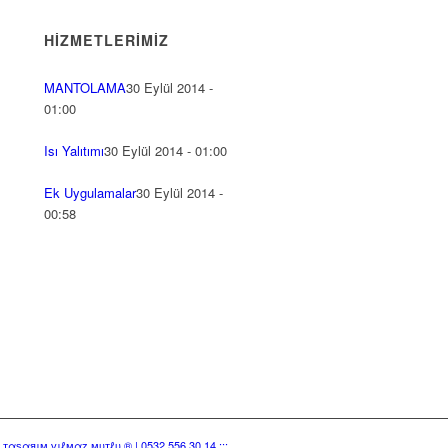
HIZMETLERIMIZ
MANTOLAMA
30 Eylül 2014 -
01:00
Isı Yalıtımı
30 Eylül 2014 - 01:00
Ek Uygulamalar
30 Eylül 2014 -
00:58
:: тαѕαяιм уιℓмαz мυтℓυ ® | 0532 556 30 14 :::.