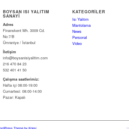
BOYSAN ISI YALITIM
KATEGORILER
SANAYI
Isı Yalıtım
Adres
Mantolama
Finanskent Mh. 3009 Cd.
News
No:7/B
Personal
Ümraniye / İstanbul
Video
İletişim
info@boysanisiyalitim.com
216 470 84 23
532 401 41 50
Çalışma saatlerimiz:
Hafta içi 08:00-19:00
Cumartesi: 08:00-14:00
Pazar: Kapalı
ordPress Theme by Kriesi
.: