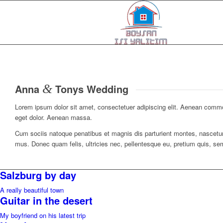
Anna
&
Tonys Wedding
Lorem ipsum dolor sit amet, consectetuer adipiscing elit. Aenean commo
eget dolor. Aenean massa.
Cum sociis natoque penatibus et magnis dis parturient montes, nascetur
mus. Donec quam felis, ultricies nec, pellentesque eu, pretium quis, se
Salzburg by day
A really beautiful town
Guitar in the desert
My boyfriend on his latest trip