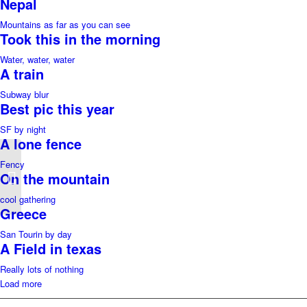
Nepal
Mountains as far as you can see
Took this in the morning
Water, water, water
A train
Subway blur
Best pic this year
SF by night
A lone fence
Fency
Band Meeting –
On the mountain
Rasputiaja
cool gathering
Greece
San Tourin by day
A Field in texas
Really lots of nothing
Load more