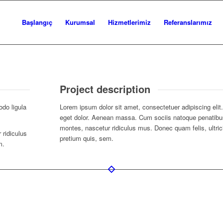
Başlangıç
Kurumsal
Hizmetlerimiz
Referanslarımız
Project description
do ligula
Lorem ipsum dolor sit amet, consectetuer adipiscing eli
eget dolor. Aenean massa. Cum sociis natoque penatibus
montes, nascetur ridiculus mus. Donec quam felis, ultric
 ridiculus
pretium quis, sem.
m.