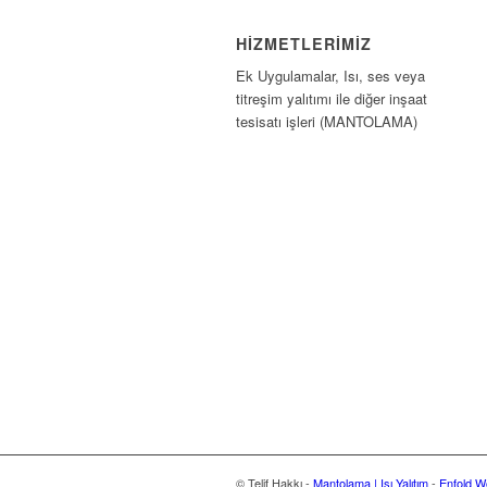
HIZMETLERIMIZ
Ek Uygulamalar, Isı, ses veya
titreşim yalıtımı ile diğer inşaat
tesisatı işleri (MANTOLAMA)
© Telif Hakkı -
Mantolama | Isı Yalıtım
-
Enfold W