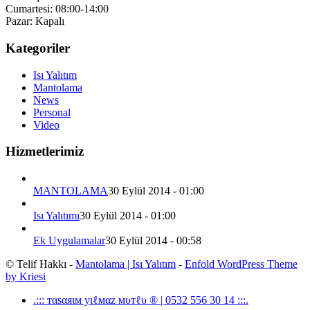
Cumartesi: 08:00-14:00
Pazar: Kapalı
Kategoriler
Isı Yalıtım
Mantolama
News
Personal
Video
Hizmetlerimiz
MANTOLAMA
30 Eylül 2014 - 01:00
Isı Yalıtımı
30 Eylül 2014 - 01:00
Ek Uygulamalar
30 Eylül 2014 - 00:58
© Telif Hakkı -
Mantolama | Isı Yalıtım
-
Enfold WordPress Theme
by Kriesi
.::: тαѕαяιм уιℓмαz мυтℓυ ® | 0532 556 30 14 :::.