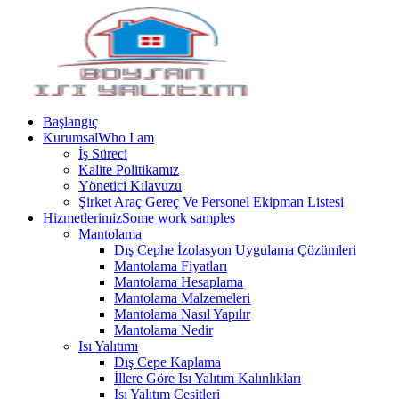
Başlangıç
Kurumsal
Who I am
İş Süreci
Kalite Politikamız
Yönetici Kılavuzu
Şirket Araç Gereç Ve Personel Ekipman Listesi
Hizmetlerimiz
Some work samples
Mantolama
Dış Cephe İzolasyon Uygulama Çözümleri
Mantolama Fiyatları
Mantolama Hesaplama
Mantolama Malzemeleri
Mantolama Nasıl Yapılır
Mantolama Nedir
Isı Yalıtımı
Dış Cepe Kaplama
İllere Göre Isı Yalıtım Kalınlıkları
Isı Yalıtım Çeşitleri