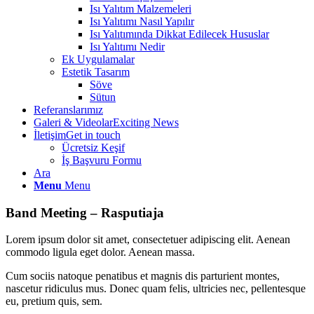
Isı Yalıtım Malzemeleri
Isı Yalıtımı Nasıl Yapılır
Isı Yalıtımında Dikkat Edilecek Hususlar
Isı Yalıtımı Nedir
Ek Uygulamalar
Estetik Tasarım
Söve
Sütun
Referanslarımız
Galeri & Videolar
Exciting News
İletişim
Get in touch
Ücretsiz Keşif
İş Başvuru Formu
Ara
Menu
Menu
Band Meeting – Rasputiaja
Lorem ipsum dolor sit amet, consectetuer adipiscing elit. Aenean
commodo ligula eget dolor. Aenean massa.
Cum sociis natoque penatibus et magnis dis parturient montes,
nascetur ridiculus mus. Donec quam felis, ultricies nec, pellentesque
eu, pretium quis, sem.