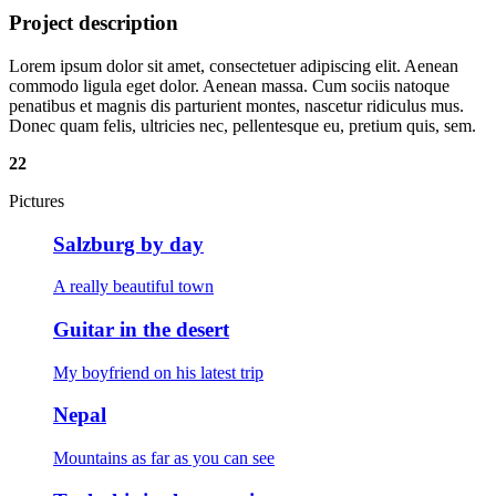
Project description
Lorem ipsum dolor sit amet, consectetuer adipiscing elit. Aenean
commodo ligula eget dolor. Aenean massa. Cum sociis natoque
penatibus et magnis dis parturient montes, nascetur ridiculus mus.
Donec quam felis, ultricies nec, pellentesque eu, pretium quis, sem.
22
Pictures
Salzburg by day
A really beautiful town
Guitar in the desert
My boyfriend on his latest trip
Nepal
Mountains as far as you can see