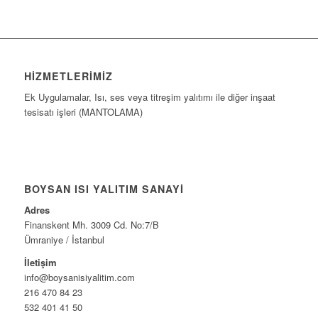
HIZMETLERIMIZ
Ek Uygulamalar, Isı, ses veya titreşim yalıtımı ile diğer inşaat
tesisatı işleri (MANTOLAMA)
BOYSAN ISI YALITIM SANAYI
Adres
Finanskent Mh. 3009 Cd. No:7/B
Ümraniye / İstanbul
İletişim
info@boysanisiyalitim.com
216 470 84 23
532 401 41 50