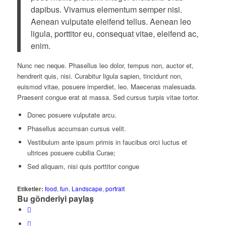
dapibus. Vivamus elementum semper nisi.
Aenean vulputate eleifend tellus. Aenean leo
ligula, porttitor eu, consequat vitae, eleifend ac,
enim.
Nunc nec neque. Phasellus leo dolor, tempus non, auctor et,
hendrerit quis, nisi. Curabitur ligula sapien, tincidunt non,
euismod vitae, posuere imperdiet, leo. Maecenas malesuada.
Praesent congue erat at massa. Sed cursus turpis vitae tortor.
Donec posuere vulputate arcu.
Phasellus accumsan cursus velit.
Vestibulum ante ipsum primis in faucibus orci luctus et
ultrices posuere cubilia Curae;
Sed aliquam, nisi quis porttitor congue
Etiketler:
food
,
fun
,
Landscape
,
portrait
Bu gönderiyi paylaş