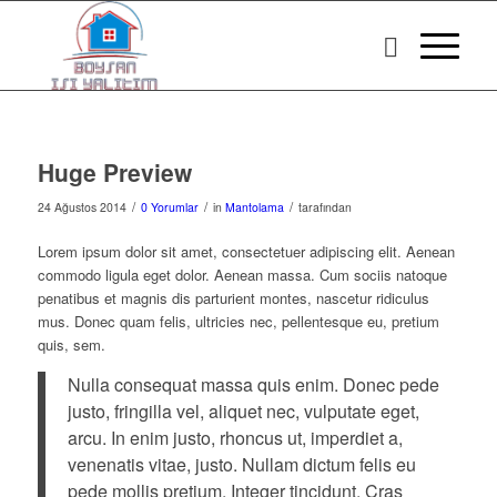
Huge Preview
/
/
/
24 Ağustos 2014
0 Yorumlar
in
Mantolama
tarafından
Lorem ipsum dolor sit amet, consectetuer adipiscing elit. Aenean
commodo ligula eget dolor. Aenean massa. Cum sociis natoque
penatibus et magnis dis parturient montes, nascetur ridiculus
mus. Donec quam felis, ultricies nec, pellentesque eu, pretium
quis, sem.
Nulla consequat massa quis enim. Donec pede
justo, fringilla vel, aliquet nec, vulputate eget,
arcu. In enim justo, rhoncus ut, imperdiet a,
venenatis vitae, justo. Nullam dictum felis eu
pede mollis pretium. Integer tincidunt. Cras