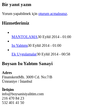
Bir yanıt yazın
Yorum yapabilmek için
oturum açmalısınız
.
Hizmetlerimiz
MANTOLAMA
30 Eylül 2014 - 01:00
Isı Yalıtımı
30 Eylül 2014 - 01:00
Ek Uygulamalar
30 Eylül 2014 - 00:58
Boysan Isı Yalıtım Sanayi
Adres
FinanskentMh. 3009 Cd. No:7/B
Ümraniye / İstanbul
İletişim
info@boysanisiyalitim.com
216 470 84 23
532 401 41 50