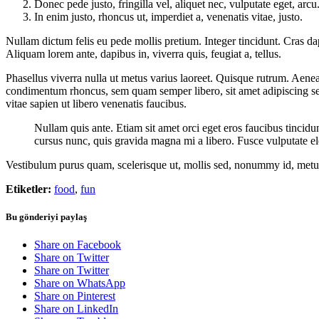
Donec pede justo, fringilla vel, aliquet nec, vulputate eget, arcu
In enim justo, rhoncus ut, imperdiet a, venenatis vitae, justo.
Nullam dictum felis eu pede mollis pretium. Integer tincidunt. Cras da
Aliquam lorem ante, dapibus in, viverra quis, feugiat a, tellus.
Phasellus viverra nulla ut metus varius laoreet. Quisque rutrum. Aenea
condimentum rhoncus, sem quam semper libero, sit amet adipiscing se
vitae sapien ut libero venenatis faucibus.
Nullam quis ante. Etiam sit amet orci eget eros faucibus tincidu
cursus nunc, quis gravida magna mi a libero. Fusce vulputate el
Vestibulum purus quam, scelerisque ut, mollis sed, nonummy id, met
Etiketler:
food
,
fun
Bu gönderiyi paylaş
Share on Facebook
Share on Twitter
Share on Twitter
Share on WhatsApp
Share on Pinterest
Share on LinkedIn