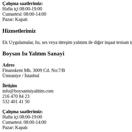
Çalışma saatlerimiz:
Hafta içi 08:00-19:00
Cumartesi: 08:00-14:00
Pazar: Kapalı
Hizmetlerimiz
Ek Uygulamalar, Isı, ses veya titreşim yalıtımı ile diğer inşaat tesi
Boysan Isı Yalıtım Sanayi
Adres
Finanskent Mh. 3009 Cd. No:7/B
Ümraniye / İstanbul
İletişim
info@boysanisiyalitim.com
216 470 84 23
532 401 41 50
Çalışma saatlerimiz:
Hafta içi 08:00-19:00
Cumartesi: 08:00-14:00
Pazar: Kapalı