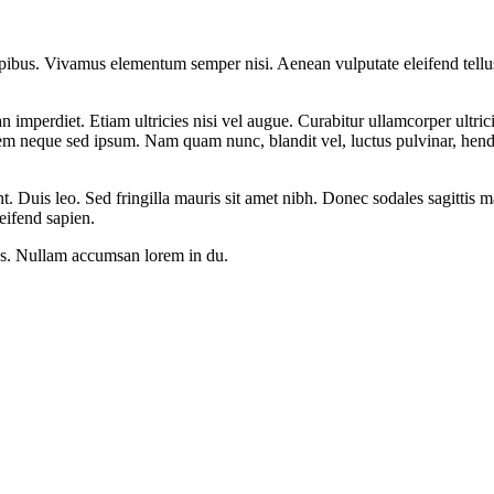
.
pibus. Vivamus elementum semper nisi. Aenean vulputate eleifend tellus. 
n imperdiet. Etiam ultricies nisi vel augue. Curabitur ullamcorper ultri
m neque sed ipsum. Nam quam nunc, blandit vel, luctus pulvinar, hendr
nt. Duis leo. Sed fringilla mauris sit amet nibh. Donec sodales sagittis
eifend sapien.
us. Nullam accumsan lorem in du.