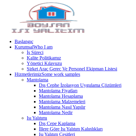
Başlangıç
Kurumsal
Who I am
İş Süreci
Kalite Politikamız
Yönetici Kılavuzu
Şirket Araç Gereç Ve Personel Ekipman Listesi
Hizmetlerimiz
Some work samples
Mantolama
Dış Cephe İzolasyon Uygulama Çözümleri
Mantolama Fiyatları
Mantolama Hesaplama
Mantolama Malzemeleri
Mantolama Nasıl Yapılır
Mantolama Nedir
Isı Yalıtımı
Dış Cepe Kaplama
İllere Göre Isı Yalıtım Kalınlıkları
Isı Yalıtım Çeşitleri