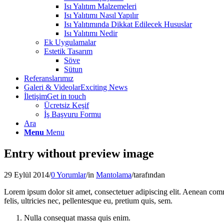
Isı Yalıtım Malzemeleri
Isı Yalıtımı Nasıl Yapılır
Isı Yalıtımında Dikkat Edilecek Hususlar
Isı Yalıtımı Nedir
Ek Uygulamalar
Estetik Tasarım
Söve
Sütun
Referanslarımız
Galeri & Videolar
Exciting News
İletişim
Get in touch
Ücretsiz Keşif
İş Başvuru Formu
Ara
Menu
Menu
Entry without preview image
29 Eylül 2014
/
0 Yorumlar
/
in
Mantolama
/
tarafından
Lorem ipsum dolor sit amet, consectetuer adipiscing elit. Aenean co
felis, ultricies nec, pellentesque eu, pretium quis, sem.
Nulla consequat massa quis enim.