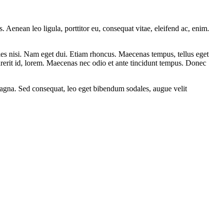
Aenean leo ligula, porttitor eu, consequat vitae, eleifend ac, enim.
cies nisi. Nam eget dui. Etiam rhoncus. Maecenas tempus, tellus eget
erit id, lorem. Maecenas nec odio et ante tincidunt tempus. Donec
 magna. Sed consequat, leo eget bibendum sodales, augue velit