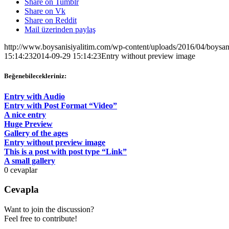
Share on Tumblr
Share on Vk
Share on Reddit
Mail üzerinden paylaş
http://www.boysanisiyalitim.com/wp-content/uploads/2016/04/boysa
15:14:23
2014-09-29 15:14:23
Entry without preview image
Beğenebilecekleriniz:
Entry with Audio
Entry with Post Format “Video”
A nice entry
Huge Preview
Gallery of the ages
Entry without preview image
This is a post with post type “Link”
A small gallery
0
cevaplar
Cevapla
Want to join the discussion?
Feel free to contribute!