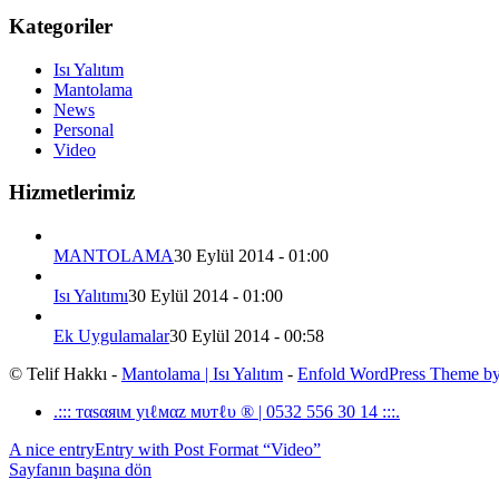
Kategoriler
Isı Yalıtım
Mantolama
News
Personal
Video
Hizmetlerimiz
MANTOLAMA
30 Eylül 2014 - 01:00
Isı Yalıtımı
30 Eylül 2014 - 01:00
Ek Uygulamalar
30 Eylül 2014 - 00:58
© Telif Hakkı -
Mantolama | Isı Yalıtım
-
Enfold WordPress Theme by
.::: тαѕαяιм уιℓмαz мυтℓυ ® | 0532 556 30 14 :::.
A nice entry
Entry with Post Format “Video”
Sayfanın başına dön